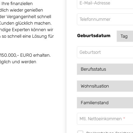
E-Mail-Adresse
Ihre finanziellen
ndlich wieder genießen
der Vergangenheit schnell
Telefonnummer
Kunden glücklich machen.
ndige Experten können wir
Geburtsdatum
n so schnell eine Lösung für
Geburtsort
15
0.000,- EURO erhalten
.
öglich und werden
Mtl. Nettoeinkommen
*