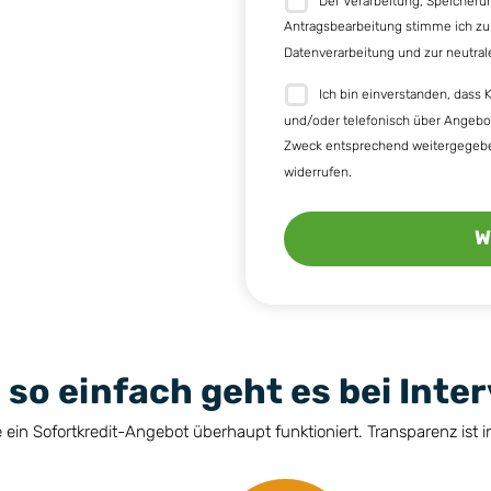
Der Verarbeitung, Speicher
Antragsbearbeitung stimme ich zu
Datenverarbeitung
und zur
neutral
Ich bin einverstanden, dass
K
und/oder telefonisch über Angebot
Zweck entsprechend weitergegeben
widerrufen.
W
Dieses
Feld
sollte
nicht
 so einfach geht es bei Inter
ausgefüllt
werden
e ein Sofortkredit-Angebot überhaupt funktioniert. Transparenz ist 