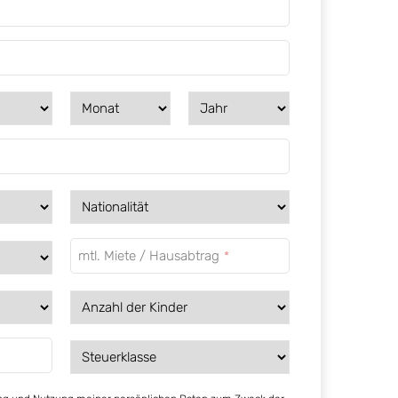
mtl. Miete / Hausabtrag
*