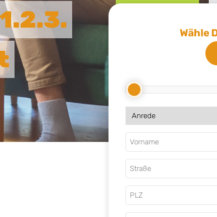
1.2.3.
Wähle 
t
Vorname
Straße
PLZ