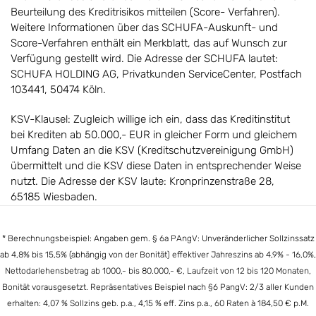
Beurteilung des Kreditrisikos mitteilen (Score- Verfahren).
Weitere Informationen über das SCHUFA-Auskunft- und
Score-Verfahren enthält ein Merkblatt, das auf Wunsch zur
Verfügung gestellt wird. Die Adresse der SCHUFA lautet:
SCHUFA HOLDING AG, Privatkunden ServiceCenter, Postfach
103441, 50474 Köln.
KSV-Klausel: Zugleich willige ich ein, dass das Kreditinstitut
bei Krediten ab 50.000,- EUR in gleicher Form und gleichem
Umfang Daten an die KSV (Kreditschutzvereinigung GmbH)
übermittelt und die KSV diese Daten in entsprechender Weise
nutzt. Die Adresse der KSV laute: Kronprinzenstraße 28,
65185 Wiesbaden.
* Berechnungsbeispiel: Angaben gem. § 6a PAngV: Unveränderlicher Sollzinssatz
ab 4,8% bis 15,5% (abhängig von der Bonität) effektiver Jahreszins ab 4,9% - 16,0%,
Nettodarlehensbetrag ab 1000,- bis 80.000,- €, Laufzeit von 12 bis 120 Monaten,
Bonität vorausgesetzt. Repräsentatives Beispiel nach §6 PangV: 2/3 aller Kunden
erhalten: 4,07 % Sollzins geb. p.a., 4,15 % eff. Zins p.a., 60 Raten à 184,50 € p.M.